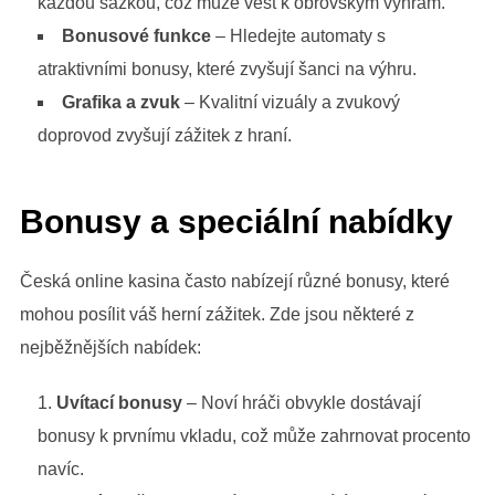
každou sázkou, což může vést k obrovským výhrám.
Bonusové funkce
– Hledejte automaty s
atraktivními bonusy, které zvyšují šanci na výhru.
Grafika a zvuk
– Kvalitní vizuály a zvukový
doprovod zvyšují zážitek z hraní.
Bonusy a speciální nabídky
Česká online kasina často nabízejí různé bonusy, které
mohou posílit váš herní zážitek. Zde jsou některé z
nejběžnějších nabídek:
Uvítací bonusy
– Noví hráči obvykle dostávají
bonusy k prvnímu vkladu, což může zahrnovat procento
navíc.