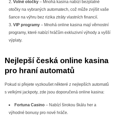
Volné otočky
– Mnohá kasina nabízí bezplatné
otočky na vybraných automatech, což může zvýšit vaše
šance na výhru bez rizika ztráty vlastních financií.
VIP programy
– Mnohá online kasina mají věrnostní
programy, které nabízí hráčům exkluzivní výhody a vyšší
výplaty.
Nejlepší česká online kasina
pro hraní automatů
Pokud si přejete vyzkoušet některé z nejlepších automatů
s velkými jackpoty, zde jsou doporučená online kasina:
Fortuna Casino
– Nabízí širokou škálu her a
výhodné bonusy pro nové hráče.