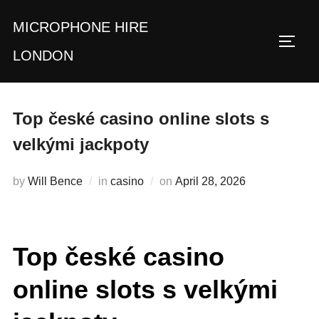
Skip
MICROPHONE HIRE
to
TOGG
content
LONDON
Top české casino online slots s
velkými jackpoty
Posted
by
Will Bence
in
casino
on
April 28, 2026
on
Top české casino
online slots s velkými